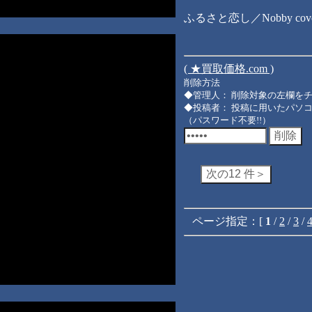
ふるさと恋し／Nobby cover 
( ★買取価格.com )
削除方法
◆管理人： 削除対象の左欄を
◆投稿者： 投稿に用いたパソ
（パスワード不要!!）
ページ指定：[
1
/
2
/
3
/