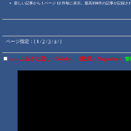
新しい記事から１ページ
12
件毎に表示。最高
350
件の記事が記録さ
ページ指定：[
1
/
2
/
3
/
4
/ ]
ふるさと恋し・Nobby （歌唱：Nagasibu）
管
(new)