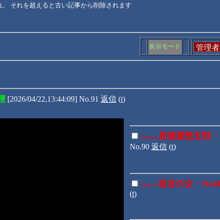
れ、 それを超えると古い記事から削除されます
表示モード
理
[2026/04/22,13:44:09] No.91
返信
(
t
)
居酒屋惣五郎・N
(new)
No.90
返信
(
t
)
祖谷の女・No
(new)
(
t
)