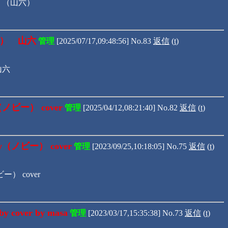
 （山六）
y） 山六
管理
[2025/07/17,09:48:56] No.83
返信
(
t
)
山六
ノビー） cover
管理
[2025/04/12,08:21:40] No.82
返信
(
t
)
（ノビー） cover
管理
[2023/09/25,10:18:05] No.75
返信
(
t
)
） cover
over by masa
管理
[2023/03/17,15:35:38] No.73
返信
(
t
)