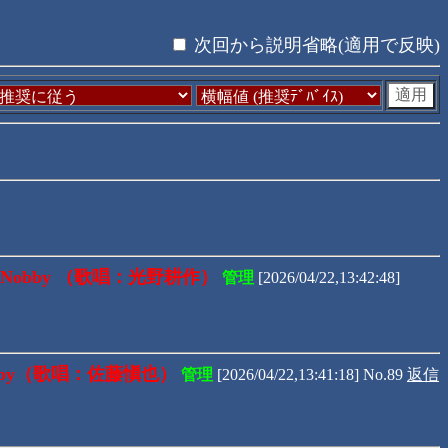
次回から説明省略(適用で反映)
obby （歌唱：光野耕作）
管理
[2026/04/22,13:42:48]
bby（歌唱：佐藤愼也）
管理
[2026/04/22,13:41:18] No.89
返信