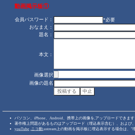
動画掲示板①
会員パスワード：
*必要
おなまえ：
題名：
本文：
画像選択
画像の題名
パソコン、iPhone、Android、携帯上の画像を,アップロードできます
著作権上問題があるものはアップロード（埋込表示含む）、および
youTube
,
ニコ動
,ustream上の動画を掲示板に埋込表示する場合は