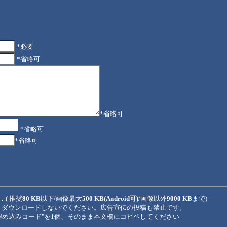
*必要
*省略可
*省略可
*省略可
*省略可
．( 推奨
80 KB
以下/画像最大
500 KB(Android可)
/画像以外
9000 KB
まで)
、ダウンロードしないでください。広告宣伝の投稿も禁止です。
、"埋め込みコード"を1個、そのまま本文欄にコピペしてください