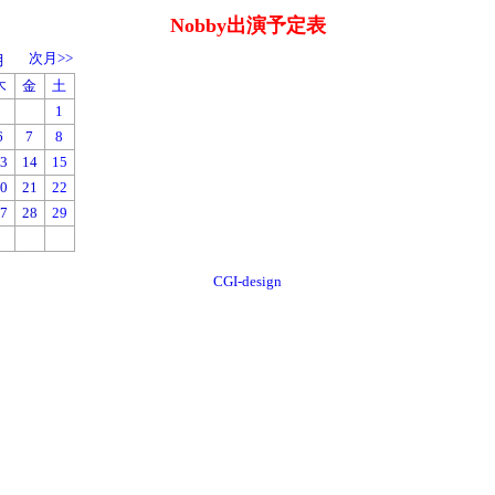
Nobby出演予定表
次月>>
月
木
金
土
1
6
7
8
3
14
15
0
21
22
7
28
29
CGI-design